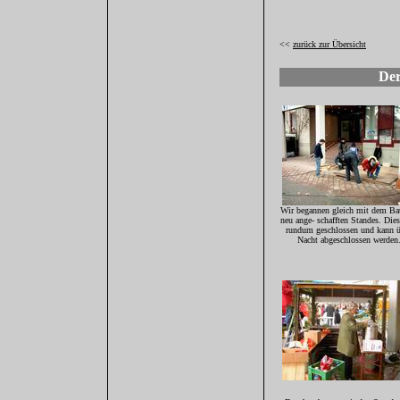
<<
zurück zur Übersicht
Der
Wir begannen gleich mit dem Ba
neu ange- schafften Standes. Diese
rundum geschlossen und kann ü
Nacht abgeschlossen werden