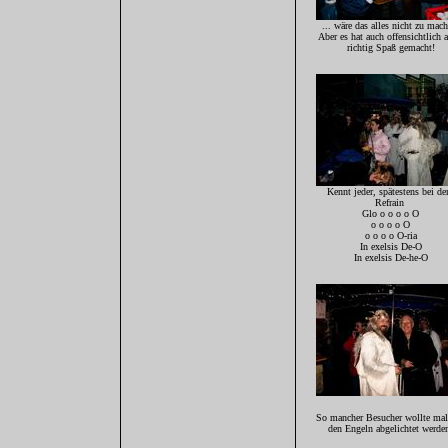
... wäre das alles nicht zu mach
Aber es hat auch offensichtlich a
richtig Spaß gemacht!
Kennt jeder, spätestens bei d
Refrain
Glo o o o o O
o o o o O
o o o o O-ria
In exelsis De-O
In exelsis De-he-O
So mancher Besucher wollte mal
den Engeln abgelichtet werde